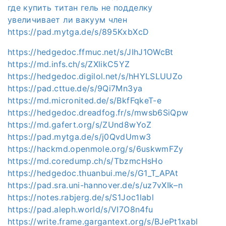
где купить титан гель не подделку
увеличивает ли вакуум член
https://pad.mytga.de/s/895KxbXcD
https://hedgedoc.ffmuc.net/s/JIhJ1OWcBt
https://md.infs.ch/s/ZXlikC5YZ
https://hedgedoc.digilol.net/s/hHYLSLUUZo
https://pad.cttue.de/s/9Qi7Mn3ya
https://md.micronited.de/s/BkfFqkeT-e
https://hedgedoc.dreadfog.fr/s/mwsb6SiQpw
https://md.gafert.org/s/ZUnd8wYoZ
https://pad.mytga.de/s/j0QvdUmw3
https://hackmd.openmole.org/s/6uskwmFZy
https://md.coredump.ch/s/TbzmcHsHo
https://hedgedoc.thuanbui.me/s/G1_T_APAt
https://pad.sra.uni-hannover.de/s/uz7vXIk–n
https://notes.rabjerg.de/s/S1Joc1labl
https://pad.aleph.world/s/VI7O8n4fu
https://write.frame.gargantext.org/s/BJePt1xabl