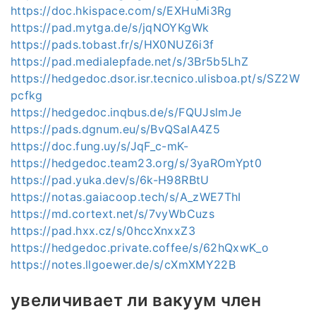
https://doc.hkispace.com/s/EXHuMi3Rg
https://pad.mytga.de/s/jqNOYKgWk
https://pads.tobast.fr/s/HX0NUZ6i3f
https://pad.medialepfade.net/s/3Br5b5LhZ
https://hedgedoc.dsor.isr.tecnico.ulisboa.pt/s/SZ2W
pcfkg
https://hedgedoc.inqbus.de/s/FQUJslmJe
https://pads.dgnum.eu/s/BvQSaIA4Z5
https://doc.fung.uy/s/JqF_c-mK-
https://hedgedoc.team23.org/s/3yaROmYpt0
https://pad.yuka.dev/s/6k-H98RBtU
https://notas.gaiacoop.tech/s/A_zWE7ThI
https://md.cortext.net/s/7vyWbCuzs
https://pad.hxx.cz/s/0hccXnxxZ3
https://hedgedoc.private.coffee/s/62hQxwK_o
https://notes.llgoewer.de/s/cXmXMY22B
увеличивает ли вакуум член