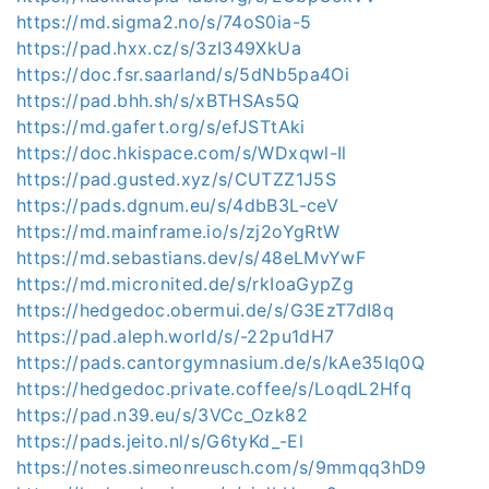
https://md.sigma2.no/s/74oS0ia-5
https://pad.hxx.cz/s/3zI349XkUa
https://doc.fsr.saarland/s/5dNb5pa4Oi
https://pad.bhh.sh/s/xBTHSAs5Q
https://md.gafert.org/s/efJSTtAki
https://doc.hkispace.com/s/WDxqwl-Il
https://pad.gusted.xyz/s/CUTZZ1J5S
https://pads.dgnum.eu/s/4dbB3L-ceV
https://md.mainframe.io/s/zj2oYgRtW
https://md.sebastians.dev/s/48eLMvYwF
https://md.micronited.de/s/rkIoaGypZg
https://hedgedoc.obermui.de/s/G3EzT7dI8q
https://pad.aleph.world/s/-22pu1dH7
https://pads.cantorgymnasium.de/s/kAe35Iq0Q
https://hedgedoc.private.coffee/s/LoqdL2Hfq
https://pad.n39.eu/s/3VCc_Ozk82
https://pads.jeito.nl/s/G6tyKd_-El
https://notes.simeonreusch.com/s/9mmqq3hD9