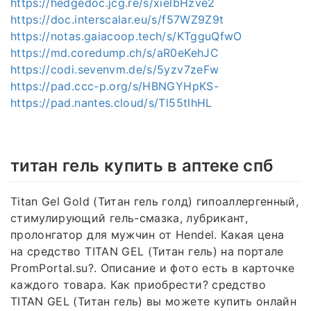
https://hedgedoc.jcg.re/s/xielbHzve2
https://doc.interscalar.eu/s/f57WZ9Z9t
https://notas.gaiacoop.tech/s/KTgguQfwO
https://md.coredump.ch/s/aR0eKehJC
https://codi.sevenvm.de/s/5yzv7zeFw
https://pad.ccc-p.org/s/HBNGYHpKS-
https://pad.nantes.cloud/s/Tl55tlhHL
титан гель купить в аптеке спб
Titan Gel Gold (Титан гель голд) гипоаллергенный,
стимулирующий гель-смазка, лубрикант,
пролонгатор для мужчин от Hendel. Какая цена
на средство TITAN GEL (Титан гель) на портале
PromPortal.su?. Описание и фото есть в карточке
каждого товара. Как приобрести? средство
TITAN GEL (Титан гель) вы можете купить онлайн