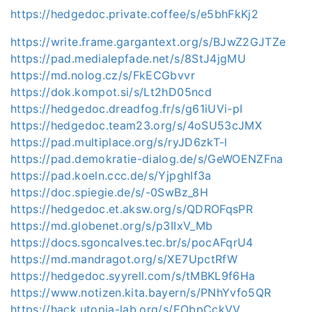
https://hedgedoc.private.coffee/s/e5bhFkKj2
https://write.frame.gargantext.org/s/BJwZ2GJTZe
https://pad.medialepfade.net/s/8StJ4jgMU
https://md.nolog.cz/s/FkECGbvvr
https://dok.kompot.si/s/Lt2hD05ncd
https://hedgedoc.dreadfog.fr/s/g61iUVi-pI
https://hedgedoc.team23.org/s/4oSU53cJMX
https://pad.multiplace.org/s/ryJD6zkT-l
https://pad.demokratie-dialog.de/s/GeWOENZFna
https://pad.koeln.ccc.de/s/YjpghIf3a
https://doc.spiegie.de/s/-0SwBz_8H
https://hedgedoc.et.aksw.org/s/QDROFqsPR
https://md.globenet.org/s/p3IIxV_Mb
https://docs.sgoncalves.tec.br/s/pocAFqrU4
https://md.mandragot.org/s/XE7UpctRfW
https://hedgedoc.syyrell.com/s/tMBKL9f6Ha
https://www.notizen.kita.bayern/s/PNhYvfo5QR
https://hack.utopia-lab.org/s/EObpCckVV