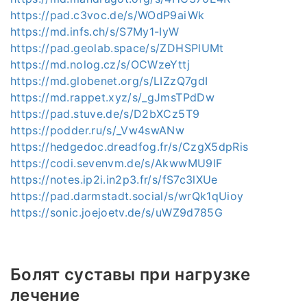
https://pad.c3voc.de/s/WOdP9aiWk
https://md.infs.ch/s/S7My1-IyW
https://pad.geolab.space/s/ZDHSPlUMt
https://md.nolog.cz/s/OCWzeYttj
https://md.globenet.org/s/LIZzQ7gdI
https://md.rappet.xyz/s/_gJmsTPdDw
https://pad.stuve.de/s/D2bXCz5T9
https://podder.ru/s/_Vw4swANw
https://hedgedoc.dreadfog.fr/s/CzgX5dpRis
https://codi.sevenvm.de/s/AkwwMU9lF
https://notes.ip2i.in2p3.fr/s/fS7c3lXUe
https://pad.darmstadt.social/s/wrQk1qUioy
https://sonic.joejoetv.de/s/uWZ9d785G
Болят суставы при нагрузке
лечение