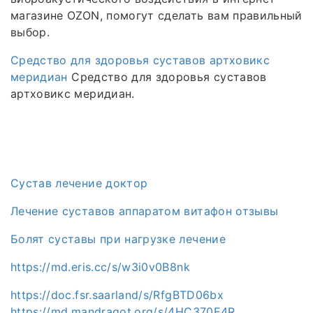
магазине OZON, помогут сделать вам правильный
выбор.
Средство для здоровья суставов артховикс
меридиан
Средство для здоровья суставов
артховикс меридиан.
Сустав лечение доктор
Лечение суставов аппаратом витафон отзывы
Болят суставы при нагрузке лечение
https://md.eris.cc/s/w3i0v0B8nk
https://doc.fsr.saarland/s/RfgBTD06bx
https://md.mandragot.org/s/4HC370E4R