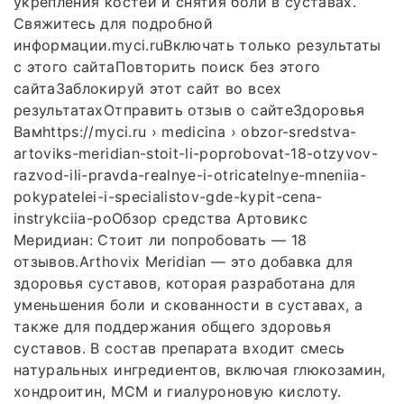
укрепления костей и снятия боли в суставах.
Свяжитесь для подробной
информации.myci.ruВключать только результаты
с этого сайтаПовторить поиск без этого
сайтаЗаблокируй этот сайт во всех
результатахОтправить отзыв о сайтеЗдоровья
Вамhttps://myci.ru › medicina › obzor-sredstva-
artoviks-meridian-stoit-li-poprobovat-18-otzyvov-
razvod-ili-pravda-realnye-i-otricatelnye-mneniia-
pokypatelei-i-specialistov-gde-kypit-cena-
instrykciia-poОбзор средства Артовикс
Меридиан: Стоит ли попробовать — 18
отзывов.Arthovix Meridian — это добавка для
здоровья суставов, которая разработана для
уменьшения боли и скованности в суставах, а
также для поддержания общего здоровья
суставов. В состав препарата входит смесь
натуральных ингредиентов, включая глюкозамин,
хондроитин, МСМ и гиалуроновую кислоту.