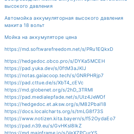
высокого давления
Автомойка аккумуляторная высокого давления
макита 18 вольт
Мойка на аккумуляторе цена
https://md.softwarefreedom.net/s/PRu1EQkxD
https://hedgedoc.obco.pro/s/DYKa5MCEH
https://pad.yuka.dev/s/0ftM3aJKlJ
https://notas.gaiacoop.tech/s/GNRPHRjp7
https://pad.cttue.de/s/XbT4_cEVc
https://md.globenet.org/s/2hD_3TRMl
https://pad.medialepfade.net/s/UIz4JeWOf
https://hedgedoc.et.aksw.org/s/M82Pbal18
https://docs.localcharts.org/s/tmLG8f73S
https://www.notizen.kita.bayern/s/f52OydaEo7
https://pad.n39.eu/s/GvHKsI8lkZ
https://md.mainframe.io/s/VeXZPCurYS