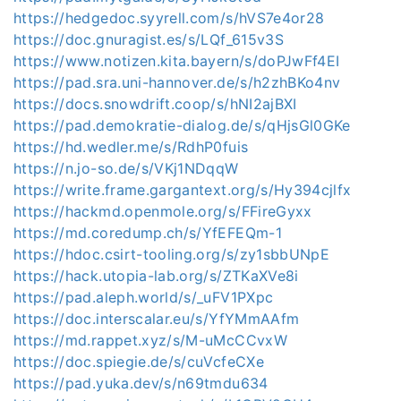
https://hedgedoc.syyrell.com/s/hVS7e4or28
https://doc.gnuragist.es/s/LQf_615v3S
https://www.notizen.kita.bayern/s/doPJwFf4EI
https://pad.sra.uni-hannover.de/s/h2zhBKo4nv
https://docs.snowdrift.coop/s/hNI2ajBXI
https://pad.demokratie-dialog.de/s/qHjsGl0GKe
https://hd.wedler.me/s/RdhP0fuis
https://n.jo-so.de/s/VKj1NDqqW
https://write.frame.gargantext.org/s/Hy394cjlfx
https://hackmd.openmole.org/s/FFireGyxx
https://md.coredump.ch/s/YfEFEQm-1
https://hdoc.csirt-tooling.org/s/zy1sbbUNpE
https://hack.utopia-lab.org/s/ZTKaXVe8i
https://pad.aleph.world/s/_uFV1PXpc
https://doc.interscalar.eu/s/YfYMmAAfm
https://md.rappet.xyz/s/M-uMcCCvxW
https://doc.spiegie.de/s/cuVcfeCXe
https://pad.yuka.dev/s/n69tmdu634