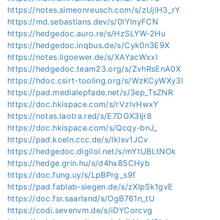
https://notes.simeonreusch.com/s/zUjlH3_rY
https://md.sebastians.dev/s/0lYlnyFCN
https://hedgedoc.auro.re/s/HzSLYW-2Hu
https://hedgedoc.inqbus.de/s/Cyk0n3E9X
https://notes.llgoewer.de/s/XAYacWxxI
https://hedgedoc.team23.org/s/ZvhRsEnA0X
https://hdoc.csirt-tooling.org/s/WzKCyWXy3l
https://pad.medialepfade.net/s/3ep_TsZNR
https://doc.hkispace.com/s/rVzlvHwxY
https://notas.laotra.red/s/E7DGX3Ijr8
https://doc.hkispace.com/s/Qcqy-bnJ_
https://pad.koeln.ccc.de/s/lklsv1JCv
https://hedgedoc.digilol.net/s/mYtUBLtNOk
https://hedge.grin.hu/s/d4hx85CHyb
https://doc.fung.uy/s/LpBPrg_s9f
https://pad.fablab-siegen.de/s/zXIpSk1gvE
https://doc.fsr.saarland/s/OgB761n_tU
https://codi.sevenvm.de/s/iDYCorcvg