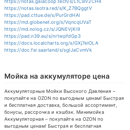
https://notas.gaiacoop.tech/s/L1CBV2CH4
https://notas.laotra.red/s/K_Z7BQggtV
https://pad.cttue.de/s/PurGrdHAl
https://md.globenet.org/s/VqncqUVaT
https://md.nolog.cz/s/JQNEVjKi9
https://pad.n39.eu/s/nrtwpfdGp3
https://docs.localcharts.org/s/GXj7elOLA
https://doc.fsr.saarland/s/sglJaCvmVk
Мойка на аккумуляторе цена
Аккумуляторные Мойки Высокого Давления –
покупайте на OZON по выгодным ценам! Быстрая
и бесплатная доставка, большой ассортимент,
бонусы, рассрочка и кэшбэк. Минимойка
Аккумуляторная – покупайте на OZON по
выгодным ценам! Быстрая и бесплатная