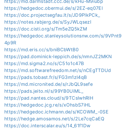
https://md.darmstadt.ccc.de/s/kHu-M9iubp
https://hedgedoc.obermui.de/s/2EZ-eq07El
https://doc.projectsegfau.lt/s/JD9PlkPCk_
https://notes.rabjerg.de/s/SyJWLqsezl
https://doc.cisti.org/s/Tm5eZQ5kZM
https://hedgedoc.stanleysolutionsnw.com/s/9VPnt9
4p9R
https://md.eris.cc/s/bniBCbWtB0
https://pad.dominick-leppich.de/s/nmnJZ2MKN
https://md.sigma2.no/s/C51o1c47B
https://md.softwarefreedom.net/s/nCEgTTDUd
https://pads.tobast.fr/s/FG3m1zI4qB
https://md.micronited.de/s/rJbQL9sefe
https://pads.jeito.nl/s/99YB0UiML_
https://pad.nantes.cloud/s/9TCsIwhRlH
https://hedgedoc.jcg.re/s/xOhsbS7iHL
https://hedgedoc.ichmann.de/s/KCOWM_-0SE
https://hedge.amosamos.net/s/2Le7cqCaEQ
https://doc.interscalar.eu/s/14_61f1Dw