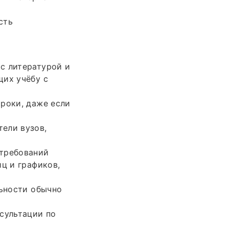
сть
с литературой и
щих учёбу с
роки, даже если
ели вузов,
 требований
ц и графиков,
льности обычно
сультации по