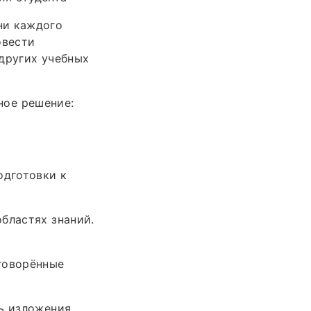
ни каждого
овести
других учебных
ное решение:
одготовки к
бластях знаний.
говорённые
ь изложения,