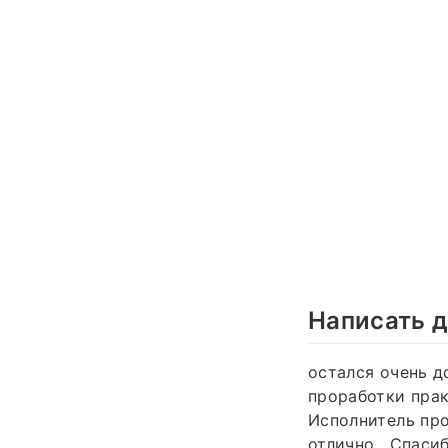
Написать д
остался очень д
проработки прак
Исполнитель про
отлично . Спаси