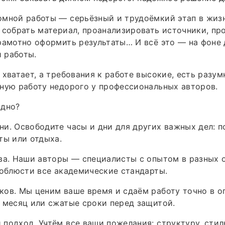
омной работы — серьёзный и трудоёмкий этап в жиз
 собрать материал, проанализировать источники, пр
рамотно оформить результаты… И всё это — на фоне 
и работы.
 хватает, а требования к работе высокие, есть разум
ную работу недорого у профессиональных авторов.
одно?
и. Освободите часы и дни для других важных дел: п
ты или отдыха.
ва. Наши авторы — специалисты с опытом в разных о
соблюсти все академические стандарты.
ов. Мы ценим ваше время и сдаём работу точно в о
 месяц или сжатые сроки перед защитой.
подход. Учтём все ваши пожелания: структуру, стил