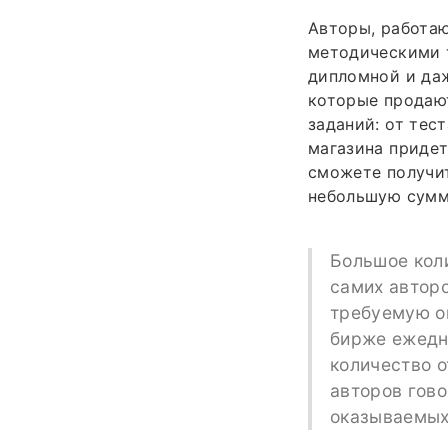
Авторы, работаю
методическими т
дипломной и даж
которые продают
заданий: от тес
магазина придет
сможете получит
небольшую сумм
Большое кол
самих авторо
требуемую оц
бирже ежедн
количество о
авторов гово
оказываемых