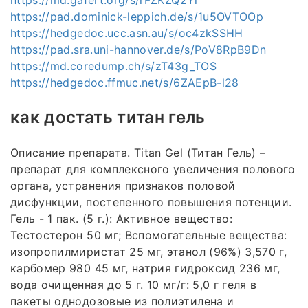
https://pad.dominick-leppich.de/s/1u5OVTOOp
https://hedgedoc.ucc.asn.au/s/oc4zkSSHH
https://pad.sra.uni-hannover.de/s/PoV8RpB9Dn
https://md.coredump.ch/s/zT43g_TOS
https://hedgedoc.ffmuc.net/s/6ZAEpB-l28
как достать титан гель
Описание препарата. Titan Gel (Титан Гель) –
препарат для комплексного увеличения полового
органа, устранения признаков половой
дисфункции, постепенного повышения потенции.
Гель - 1 пак. (5 г.): Активное вещество:
Тестостерон 50 мг; Вспомогательные вещества:
изопропилмиристат 25 мг, этанол (96%) 3,570 г,
карбомер 980 45 мг, натрия гидроксид 236 мг,
вода очищенная до 5 г. 10 мг/г: 5,0 г геля в
пакеты однодозовые из полиэтилена и