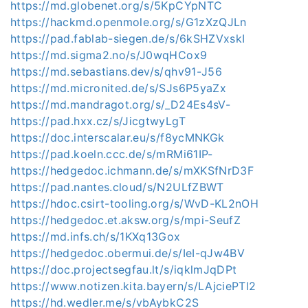
https://md.globenet.org/s/5KpCYpNTC
https://hackmd.openmole.org/s/G1zXzQJLn
https://pad.fablab-siegen.de/s/6kSHZVxskI
https://md.sigma2.no/s/J0wqHCox9
https://md.sebastians.dev/s/qhv91-J56
https://md.micronited.de/s/SJs6P5yaZx
https://md.mandragot.org/s/_D24Es4sV-
https://pad.hxx.cz/s/JicgtwyLgT
https://doc.interscalar.eu/s/f8ycMNKGk
https://pad.koeln.ccc.de/s/mRMi61IP-
https://hedgedoc.ichmann.de/s/mXKSfNrD3F
https://pad.nantes.cloud/s/N2ULfZBWT
https://hdoc.csirt-tooling.org/s/WvD-KL2nOH
https://hedgedoc.et.aksw.org/s/mpi-SeufZ
https://md.infs.ch/s/1KXq13Gox
https://hedgedoc.obermui.de/s/IeI-qJw4BV
https://doc.projectsegfau.lt/s/iqklmJqDPt
https://www.notizen.kita.bayern/s/LAjciePTl2
https://hd.wedler.me/s/vbAybkC2S