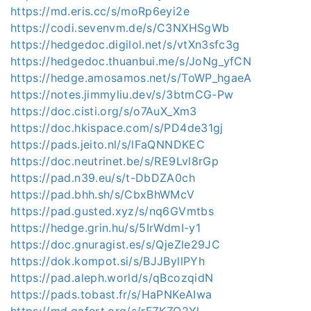
https://md.eris.cc/s/moRp6eyi2e
https://codi.sevenvm.de/s/C3NXHSgWb
https://hedgedoc.digilol.net/s/vtXn3sfc3g
https://hedgedoc.thuanbui.me/s/JoNg_yfCN
https://hedge.amosamos.net/s/ToWP_hgaeA
https://notes.jimmyliu.dev/s/3btmCG-Pw
https://doc.cisti.org/s/o7AuX_Xm3
https://doc.hkispace.com/s/PD4de31gj
https://pads.jeito.nl/s/lFaQNNDKEC
https://doc.neutrinet.be/s/RE9Lvl8rGp
https://pad.n39.eu/s/t-DbDZA0ch
https://pad.bhh.sh/s/CbxBhWMcV
https://pad.gusted.xyz/s/nq6GVmtbs
https://hedge.grin.hu/s/5IrWdmI-y1
https://doc.gnuragist.es/s/QjeZle29JC
https://dok.kompot.si/s/BJJByllPYh
https://pad.aleph.world/s/qBcozqidN
https://pads.tobast.fr/s/HaPNKeAIwa
https://md.gafert.org/s/rFZKZQ2Yl