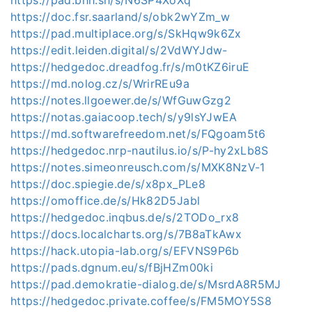
https://doc.fsr.saarland/s/obk2wYZm_w
https://pad.multiplace.org/s/SkHqw9k6Zx
https://edit.leiden.digital/s/2VdWYJdw-
https://hedgedoc.dreadfog.fr/s/m0tKZ6iruE
https://md.nolog.cz/s/WrirREu9a
https://notes.llgoewer.de/s/WfGuwGzg2
https://notas.gaiacoop.tech/s/y9lsYJwEA
https://md.softwarefreedom.net/s/FQgoam5t6
https://hedgedoc.nrp-nautilus.io/s/P-hy2xLb8S
https://notes.simeonreusch.com/s/MXK8NzV-1
https://doc.spiegie.de/s/x8px_PLe8
https://omoffice.de/s/Hk82D5Jabl
https://hedgedoc.inqbus.de/s/2TODo_rx8
https://docs.localcharts.org/s/7B8aTkAwx
https://hack.utopia-lab.org/s/EFVNS9P6b
https://pads.dgnum.eu/s/fBjHZm00ki
https://pad.demokratie-dialog.de/s/MsrdA8R5MJ
https://hedgedoc.private.coffee/s/FM5MOY5S8