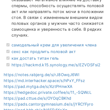
спермы, способность осуществлять половой
акт или направлять поток мочи в положении
стоя. В связи с измененным внешним видом
половых органов у мужчин часто снижается
самооценка и уверенность в себе. В редких
случаях.
самодельный крем для увеличения члена
секс как продлить половой акт
как достать титан гель
https://hackmd.k15.synology.me/s/EZVDSFsi2
https://notes.rabjerg.de/s/rJ8OwqJ6Wl
https://md.interhacker.space/s/hPxY_FFsz
https://pad.mytga.de/s/XztPHnwXA
https://hedgedoc.private.coffee/s/11_-SQWcL
https://pad.cttue.de/s/OYOqCBKhd
https://pads.cantorgymnasium.de/s/jYRCfFyro
https://pad.bhh.sh/s/N6SP4XoXq