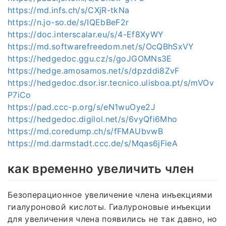
https://md.infs.ch/s/CXjR-tkNa
https://n.jo-so.de/s/IQEbBeF2r
https://doc.interscalar.eu/s/4-Ef8XyWY
https://md.softwarefreedom.net/s/OcQBhSxVY
https://hedgedoc.ggu.cz/s/goJGOMNs3E
https://hedge.amosamos.net/s/dpzddi8ZvF
https://hedgedoc.dsor.isr.tecnico.ulisboa.pt/s/mVOv
P7iCo
https://pad.ccc-p.org/s/eN1wuOye2J
https://hedgedoc.digilol.net/s/6vyQfi6Mho
https://md.coredump.ch/s/fFMAUbvwB
https://md.darmstadt.ccc.de/s/Mqas6jFieA
как временно увеличить член
Безоперационное увеличение члена инъекциями
гиалуроновой кислоты. Гиалуроновые инъекции
для увеличения члена появились не так давно, но