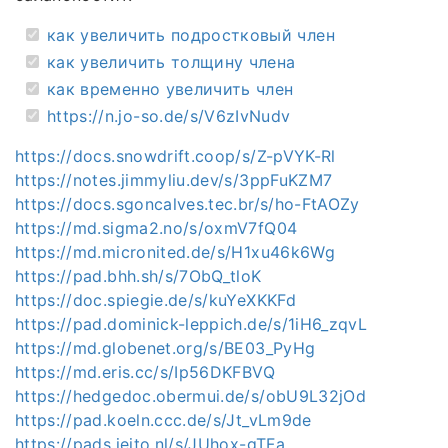
как увеличить подростковый член
как увеличить толщину члена
как временно увеличить член
https://n.jo-so.de/s/V6zIvNudv
https://docs.snowdrift.coop/s/Z-pVYK-Rl
https://notes.jimmyliu.dev/s/3ppFuKZM7
https://docs.sgoncalves.tec.br/s/ho-FtAOZy
https://md.sigma2.no/s/oxmV7fQ04
https://md.micronited.de/s/H1xu46k6Wg
https://pad.bhh.sh/s/7ObQ_tloK
https://doc.spiegie.de/s/kuYeXKKFd
https://pad.dominick-leppich.de/s/1iH6_zqvL
https://md.globenet.org/s/BE03_PyHg
https://md.eris.cc/s/Ip56DKFBVQ
https://hedgedoc.obermui.de/s/obU9L32jOd
https://pad.koeln.ccc.de/s/Jt_vLm9de
https://pads.jeito.nl/s/JUhox-gTFa