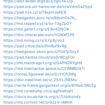
https://edit.leiden.digital/s/zglLfwJZp
https://pad.sra.uni-hannover.de/s/wVAmSaZ5pd
https://pad.hxx.cz/s/78xpHJqKEB
https://hedgedoc.auro.re/s/BIbvhOs7N_
https://md.rappet.xyz/s/dx-13gZpGY
https://md.gafert.org/s/E9o4DNCiK
https://doc.interscalar.eu/s/IrGWaf2PX
https://md.nolog.cz/s/iLYpXyVo2
https://pad.cttue.de/s/Pm8uf8xRg
https://hedgedoc.obco.pro/s/F0eTpSoyX
https://pad.nantes.cloud/s/s0jWCgFOc
https://md.mandragot.org/s/GAPNZRYghN
https://md.interhacker.space/s/C5WMBDX7i
https://notes.llgoewer.de/s/DJt1Oh3Wg
https://doc.neutrinet.be/s/_ZSVxJNEMu
https://write.frame.gargantext.org/s/B1KwEORnZg
https://md.coredump.ch/s/agPksKiqH
https://docs.localcharts.org/s/7Uddrpn4s
https://md.cortext.net/s/GZzV-nMmK