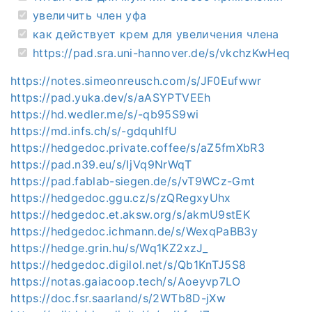
увеличить член уфа
как действует крем для увеличения члена
https://pad.sra.uni-hannover.de/s/vkchzKwHeq
https://notes.simeonreusch.com/s/JF0Eufwwr
https://pad.yuka.dev/s/aASYPTVEEh
https://hd.wedler.me/s/-qb95S9wi
https://md.infs.ch/s/-gdquhIfU
https://hedgedoc.private.coffee/s/aZ5fmXbR3
https://pad.n39.eu/s/IjVq9NrWqT
https://pad.fablab-siegen.de/s/vT9WCz-Gmt
https://hedgedoc.ggu.cz/s/zQRegxyUhx
https://hedgedoc.et.aksw.org/s/akmU9stEK
https://hedgedoc.ichmann.de/s/WexqPaBB3y
https://hedge.grin.hu/s/Wq1KZ2xzJ_
https://hedgedoc.digilol.net/s/Qb1KnTJ5S8
https://notas.gaiacoop.tech/s/Aoeyvp7LO
https://doc.fsr.saarland/s/2WTb8D-jXw