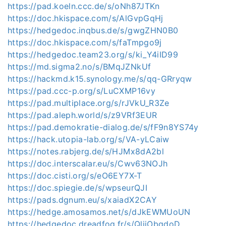
https://pad.koeln.ccc.de/s/oNh87JTKn
https://doc.hkispace.com/s/AlGvpGqHj
https://hedgedoc.inqbus.de/s/gwgZHN0B0
https://doc.hkispace.com/s/faTmpgo9j
https://hedgedoc.team23.org/s/ki_Y4iID99
https://md.sigma2.no/s/BMqJZNkUf
https://hackmd.k15.synology.me/s/qq-GRryqw
https://pad.ccc-p.org/s/LuCXMP16vy
https://pad.multiplace.org/s/rJVkU_R3Ze
https://pad.aleph.world/s/z9VRf3EUR
https://pad.demokratie-dialog.de/s/fF9n8YS74y
https://hack.utopia-lab.org/s/VA-yLCaiw
https://notes.rabjerg.de/s/HJMx8dA2bl
https://doc.interscalar.eu/s/Cwv63NOJh
https://doc.cisti.org/s/eO6EY7X-T
https://doc.spiegie.de/s/wpseurQJI
https://pads.dgnum.eu/s/xaiadX2CAY
https://hedge.amosamos.net/s/dJkEWMUoUN
https://hedgedoc.dreadfog.fr/s/QljiObqdoD