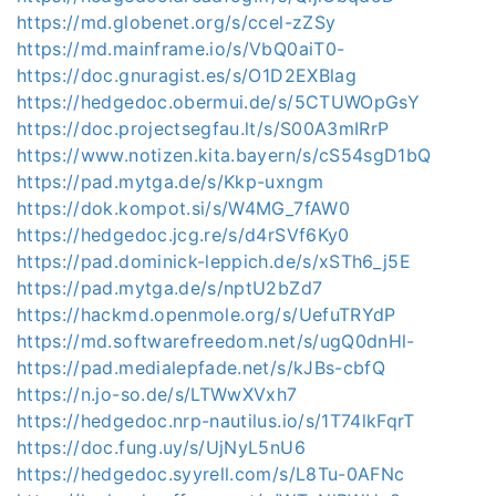
https://md.globenet.org/s/ccel-zZSy
https://md.mainframe.io/s/VbQ0aiT0-
https://doc.gnuragist.es/s/O1D2EXBlag
https://hedgedoc.obermui.de/s/5CTUWOpGsY
https://doc.projectsegfau.lt/s/S00A3mIRrP
https://www.notizen.kita.bayern/s/cS54sgD1bQ
https://pad.mytga.de/s/Kkp-uxngm
https://dok.kompot.si/s/W4MG_7fAW0
https://hedgedoc.jcg.re/s/d4rSVf6Ky0
https://pad.dominick-leppich.de/s/xSTh6_j5E
https://pad.mytga.de/s/nptU2bZd7
https://hackmd.openmole.org/s/UefuTRYdP
https://md.softwarefreedom.net/s/ugQ0dnHl-
https://pad.medialepfade.net/s/kJBs-cbfQ
https://n.jo-so.de/s/LTWwXVxh7
https://hedgedoc.nrp-nautilus.io/s/1T74lkFqrT
https://doc.fung.uy/s/UjNyL5nU6
https://hedgedoc.syyrell.com/s/L8Tu-0AFNc