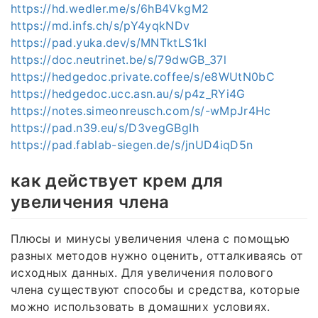
https://hd.wedler.me/s/6hB4VkgM2
https://md.infs.ch/s/pY4yqkNDv
https://pad.yuka.dev/s/MNTktLS1kI
https://doc.neutrinet.be/s/79dwGB_37l
https://hedgedoc.private.coffee/s/e8WUtN0bC
https://hedgedoc.ucc.asn.au/s/p4z_RYi4G
https://notes.simeonreusch.com/s/-wMpJr4Hc
https://pad.n39.eu/s/D3vegGBgIh
https://pad.fablab-siegen.de/s/jnUD4iqD5n
как действует крем для
увеличения члена
Плюсы и минусы увеличения члена с помощью
разных методов нужно оценить, отталкиваясь от
исходных данных. Для увеличения полового
члена существуют способы и средства, которые
можно использовать в домашних условиях.