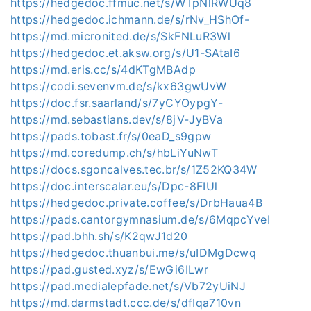
https://hedgedoc.ffmuc.net/s/WTpNlRWUq8
https://hedgedoc.ichmann.de/s/rNv_HShOf-
https://md.micronited.de/s/SkFNLuR3Wl
https://hedgedoc.et.aksw.org/s/U1-SAtaI6
https://md.eris.cc/s/4dKTgMBAdp
https://codi.sevenvm.de/s/kx63gwUvW
https://doc.fsr.saarland/s/7yCYOypgY-
https://md.sebastians.dev/s/8jV-JyBVa
https://pads.tobast.fr/s/0eaD_s9gpw
https://md.coredump.ch/s/hbLiYuNwT
https://docs.sgoncalves.tec.br/s/1Z52KQ34W
https://doc.interscalar.eu/s/Dpc-8FIUl
https://hedgedoc.private.coffee/s/DrbHaua4B
https://pads.cantorgymnasium.de/s/6MqpcYveI
https://pad.bhh.sh/s/K2qwJ1d20
https://hedgedoc.thuanbui.me/s/uIDMgDcwq
https://pad.gusted.xyz/s/EwGi6ILwr
https://pad.medialepfade.net/s/Vb72yUiNJ
https://md.darmstadt.ccc.de/s/dfIqa710vn